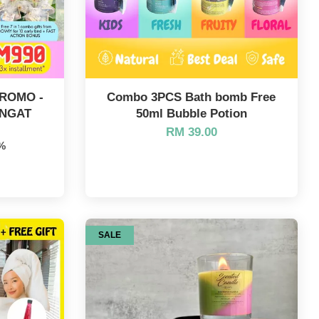
ROMO -
Combo 3PCS Bath bomb Free
ANGAT
50ml Bubble Potion
RM 39.00
8%
SALE