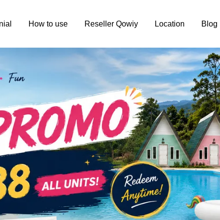
nial
How to use
Reseller Qowiy
Location
Blog