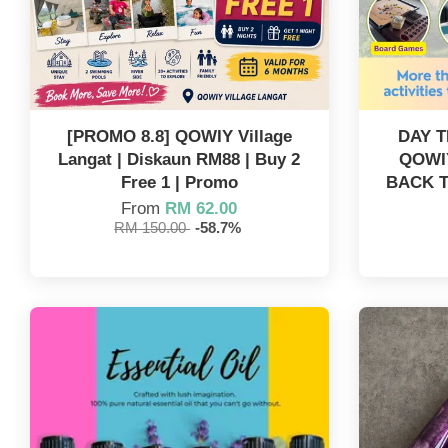
[PROMO 8.8] QOWIY Village
DAY T
Langat | Diskaun RM88 | Buy 2
QOWI
Free 1 | Promo
BACK T
From
RM 62.00
RM 150.00
-58.7%