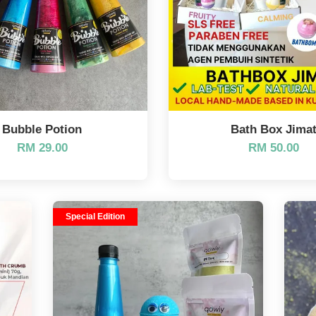
Bubble Potion
Bath Box Jima
RM 29.00
RM 50.00
Special Edition